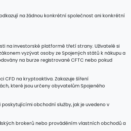
eodkazují na žádnou konkrétní společnost ani konkrétní
na investorské platformě třetí strany. Uživatelé si
se zákonem vyzývat osoby ze Spojených států k nákupu a
chodovány na burze registrované CFTC nebo pokud
uci CFD na kryptoaktiva. Zakazuje šíření
nách, které jsou určeny obyvatelům Spojeného
 poskytujícími obchodní služby, jak je uvedeno v
lidských brokerů nebo prováděním vlastních obchodů a