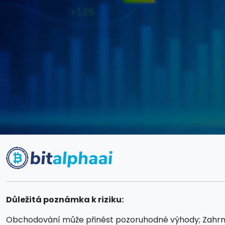
Důležitá poznámka k riziku:
Obchodování může přinést pozoruhodné výhody; Zahrnuje v