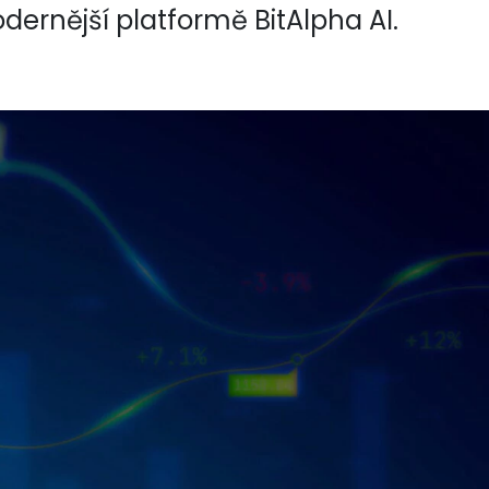
odernější platformě BitAlpha AI.