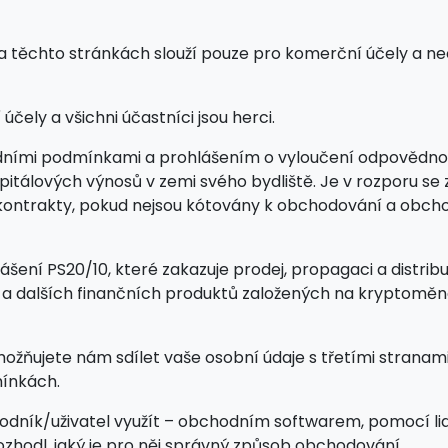
na těchto stránkách slouží pouze pro komerční účely a n
čely a všichni účastníci jsou herci.
dními podmínkami a prohlášením o vyloučení odpovědnosti 
apitálových výnosů v zemi svého bydliště. Je v rozporu 
ní" kontrakty, pokud nejsou kótovány k obchodování a ob
ášení PS20/10, které zakazuje prodej, propagaci a distrib
D a dalších finančních produktů založených na kryptomě
ožňujete nám sdílet vaše osobní údaje s třetími stranami
ínkách.
hodník/uživatel využít – obchodním softwarem, pomocí 
ozhodl, jaký je pro něj správný způsob obchodování.