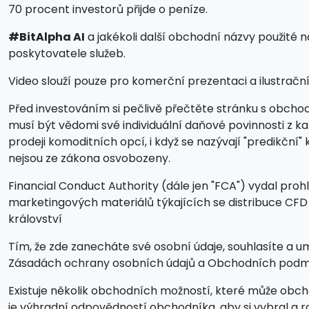
70 procent investorů přijde o peníze.
#BitAlpha AI
a jakékoli další obchodní názvy použité 
poskytovatele služeb.
Video slouží pouze pro komerční prezentaci a ilustrační ú
Před investováním si pečlivě přečtěte stránku s obcho
musí být vědomi své individuální daňové povinnosti z k
prodeji komoditních opcí, i když se nazývají "predikč
nejsou ze zákona osvobozeny.
Financial Conduct Authority (dále jen "FCA") vydal prohl
marketingových materiálů týkajících se distribuce CF
království
Tím, že zde zanecháte své osobní údaje, souhlasíte a um
Zásadách ochrany osobních údajů a Obchodních podm
Existuje několik obchodních možností, které může obc
je výhradní odpovědností obchodníka, aby si vybral a r