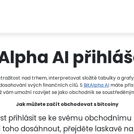
Alpha AI přihlá
ažitost nad trhem, interpretovat složité tabulky a grafy,
osahování svých finančních cílů. S
BitAlpha AI
máte přís
ž vám umožní rozvíjet se jako obchodník se soustředěn
Jak můžete začít obchodovat s bitcoiny
st přihlásit se ke svému obchodnímu 
i toho dosáhnout, přejděte laskavě na 