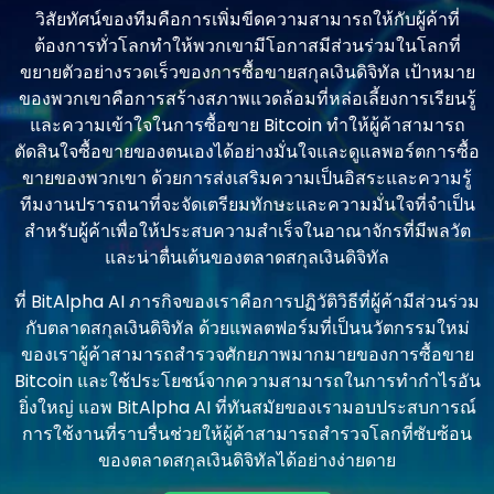
วิสัยทัศน์ของทีมคือการเพิ่มขีดความสามารถให้กับผู้ค้าที่
ต้องการทั่วโลกทําให้พวกเขามีโอกาสมีส่วนร่วมในโลกที่
ขยายตัวอย่างรวดเร็วของการซื้อขายสกุลเงินดิจิทัล เป้าหมาย
ของพวกเขาคือการสร้างสภาพแวดล้อมที่หล่อเลี้ยงการเรียนรู้
และความเข้าใจในการซื้อขาย Bitcoin ทําให้ผู้ค้าสามารถ
ตัดสินใจซื้อขายของตนเองได้อย่างมั่นใจและดูแลพอร์ตการซื้อ
ขายของพวกเขา ด้วยการส่งเสริมความเป็นอิสระและความรู้
ทีมงานปรารถนาที่จะจัดเตรียมทักษะและความมั่นใจที่จําเป็น
สําหรับผู้ค้าเพื่อให้ประสบความสําเร็จในอาณาจักรที่มีพลวัต
และน่าตื่นเต้นของตลาดสกุลเงินดิจิทัล
ที่ BitAlpha AI ภารกิจของเราคือการปฏิวัติวิธีที่ผู้ค้ามีส่วนร่วม
กับตลาดสกุลเงินดิจิทัล ด้วยแพลตฟอร์มที่เป็นนวัตกรรมใหม่
ของเราผู้ค้าสามารถสํารวจศักยภาพมากมายของการซื้อขาย
Bitcoin และใช้ประโยชน์จากความสามารถในการทํากําไรอัน
ยิ่งใหญ่ แอพ BitAlpha AI ที่ทันสมัยของเรามอบประสบการณ์
การใช้งานที่ราบรื่นช่วยให้ผู้ค้าสามารถสํารวจโลกที่ซับซ้อน
ของตลาดสกุลเงินดิจิทัลได้อย่างง่ายดาย