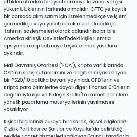
ettikleri ülkedeki bireysel sermaye kazancı vergisi
yükümlülüklerinin farkında olmalıdır. CFTC'ye kayıtlı
bir borsada alım satım için listelenmedikçe ve işlem
görmedikçe veya yasal olarak muaf olmadıkça,
'tahmin' sözleşmeleri olarak adlandırılsalar bile,
Amerika Birleşik Devletleri'ndeki kişileri emtia
opsiyonları alıp satmaya teşvik etmek yasalara
aykırıdır.
Mali Davranış Otoritesi ('FCA'), Kripto varlıklarında
CFD'nin satışını, tanıtımını ve dağıtımını yasaklayan
bir PS20/10 politika beyanı yayınladı. CFD'lerin ve
Kripto para birimlerine dayalı diğer finansal ürünlerin
dağıtımıyla ilgili ve Birleşik Krallık'ta ikamet edenlere
yönelik pazarlama materyallerinin yayılmasını
yasaklıyor
Kişisel bilgilerinizi buraya bırakarak, kişisel bilgilerinizi
Gizlilik Politikası ve Şartlar ve Koşullar'da belirtildiği
şekilde ticaret hizmetleri sağlayan üçüncü taraflarla